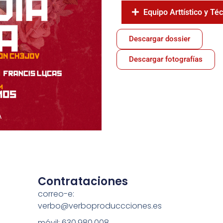
Equipo Arttístico y Té
Descargar dossier
Descargar fotografías
Contrataciones
correo-e:
verbo@verboproduccciones.es
móvil: 630.980.008