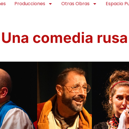
nes
Producciones
Otras Obras
Espacio 
Una comedia rusa