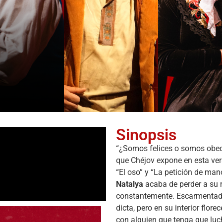
Sinopsis
“¿Somos felices o somos obedi
que Chéjov expone en esta ve
“El oso” y “La petición de man
Natalya
acaba de perder a su 
constantemente. Escarmentada,
dicta, pero en su interior flore
con alguien que tenga que luc