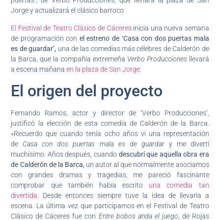
puertas’, de Verbo Producciones, que llenará la plaza de San
Jorge y actualizará el clásico barroco
El Festival de Teatro Clásico de Cáceres
inicia una nueva semana
de programación con
el estreno de ‘Casa con dos puertas mala
es de guardar’,
una de las comedias más célebres de Calderón de
la Barca, que la compañía extremeña
Verbo Producciones
llevará
a escena mañana
en la plaza de San Jorge.
El origen del proyecto
Fernando Ramos, actor y director de ‘Verbo Producciones’,
justificó la elección de esta comedia de Calderón de la Barca.
«Recuerdo que cuando tenía ocho años vi una representación
de
Casa con dos puertas mala es de guardar
y me divertí
muchísimo. Años después, cuando
descubrí que aquella obra era
de Calderón de la Barca,
un autor al que normalmente asociamos
con grandes dramas y tragedias, me pareció fascinante
comprobar que también había escrito
una comedia tan
divertida.
Desde entonces siempre tuve la idea de llevarla a
escena. La última vez que participamos en el Festival de Teatro
Clásico de Cáceres fue con
Entre bobos anda el juego
, de Rojas