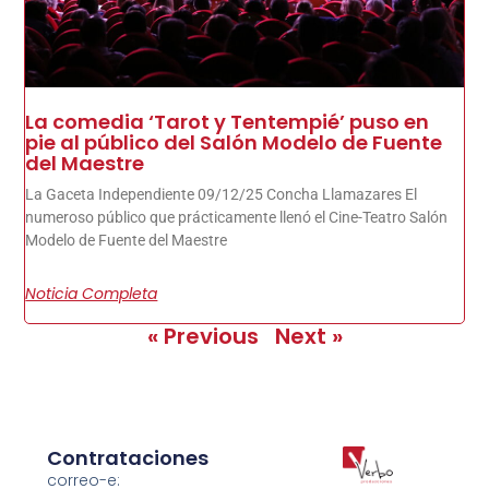
La comedia ‘Tarot y Tentempié’ puso en
pie al público del Salón Modelo de Fuente
del Maestre
La Gaceta Independiente 09/12/25 Concha Llamazares El
numeroso público que prácticamente llenó el Cine-Teatro Salón
Modelo de Fuente del Maestre
Noticia Completa
« Previous
Next »
Contrataciones
correo-e: