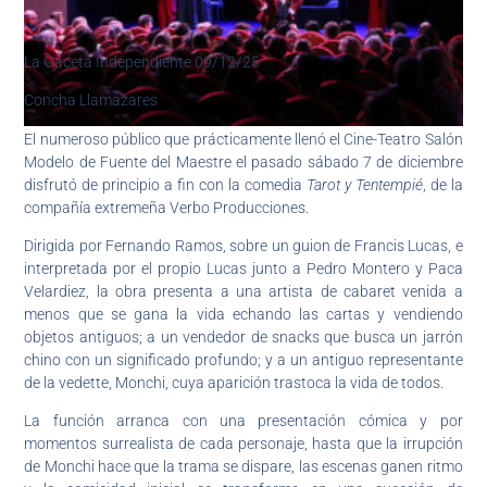
La Gaceta Independiente 09/12/25
Concha Llamazares
El numeroso público que prácticamente llenó el Cine-Teatro Salón
Modelo de Fuente del Maestre el pasado sábado 7 de diciembre
disfrutó de principio a fin con la comedia
Tarot y Tentempié
, de la
compañía extremeña Verbo Producciones.
Dirigida por Fernando Ramos, sobre un guion de Francis Lucas, e
interpretada por el propio Lucas junto a Pedro Montero y Paca
Velardiez, la obra presenta a una artista de cabaret venida a
menos que se gana la vida echando las cartas y vendiendo
objetos antiguos; a un vendedor de snacks que busca un jarrón
chino con un significado profundo; y a un antiguo representante
de la vedette, Monchi, cuya aparición trastoca la vida de todos.
La función arranca con una presentación cómica y por
momentos surrealista de cada personaje, hasta que la irrupción
de Monchi hace que la trama se dispare, las escenas ganen ritmo